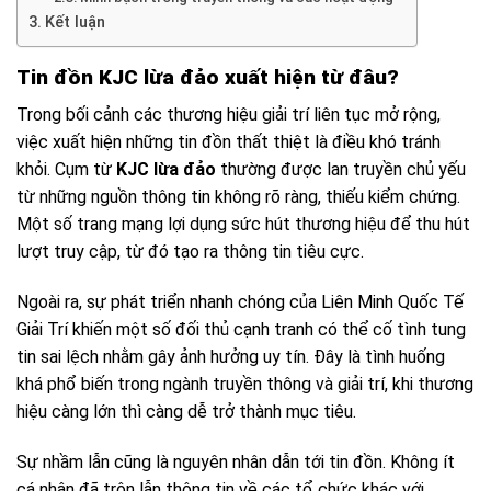
Kết luận
Tin đồn KJC lừa đảo xuất hiện từ đâu?
Trong bối cảnh các thương hiệu giải trí liên tục mở rộng,
việc xuất hiện những tin đồn thất thiệt là điều khó tránh
khỏi. Cụm từ
KJC lừa đảo
thường được lan truyền chủ yếu
từ những nguồn thông tin không rõ ràng, thiếu kiểm chứng.
Một số trang mạng lợi dụng sức hút thương hiệu để thu hút
lượt truy cập, từ đó tạo ra thông tin tiêu cực.
Ngoài ra, sự phát triển nhanh chóng của Liên Minh Quốc Tế
Giải Trí khiến một số đối thủ cạnh tranh có thể cố tình tung
tin sai lệch nhằm gây ảnh hưởng uy tín. Đây là tình huống
khá phổ biến trong ngành truyền thông và giải trí, khi thương
hiệu càng lớn thì càng dễ trở thành mục tiêu.
Sự nhầm lẫn cũng là nguyên nhân dẫn tới tin đồn. Không ít
cá nhân đã trộn lẫn thông tin về các tổ chức khác với