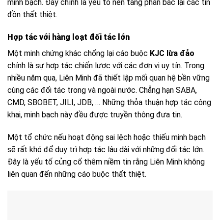
minh bạch. Đây chính là yếu tố nền tảng phản bác lại các tin
đồn thất thiệt.
Hợp tác với hàng loạt đối tác lớn
Một minh chứng khác chống lại cáo buộc
KJC lừa đảo
chính là sự hợp tác chiến lược với các đơn vị uy tín. Trong
nhiều năm qua, Liên Minh đã thiết lập mối quan hệ bền vững
cùng các đối tác trong và ngoài nước. Chẳng hạn SABA,
CMD, SBOBET, JILI, JDB, … Những thỏa thuận hợp tác công
khai, minh bạch này đều được truyền thông đưa tin.
Một tổ chức nếu hoạt động sai lệch hoặc thiếu minh bạch
sẽ rất khó để duy trì hợp tác lâu dài với những đối tác lớn.
Đây là yếu tố củng cố thêm niềm tin rằng Liên Minh không
liên quan đến những cáo buộc thất thiệt.