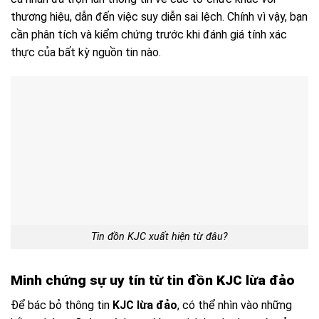
thương hiệu, dẫn đến việc suy diễn sai lệch. Chính vì vậy, bạn
cần phân tích và kiểm chứng trước khi đánh giá tính xác
thực của bất kỳ nguồn tin nào.
Tin đồn KJC xuất hiện từ đâu?
Minh chứng sự uy tín từ tin đồn KJC lừa đảo
Để bác bỏ thông tin
KJC lừa đảo
, có thể nhìn vào những