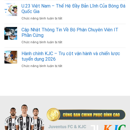
Nghiệp
Quảng
U.23 Việt Nam – Thế Hệ Đầy Bản Lĩnh Của Bóng Đá
Cùng
Cáo
Bình
Quốc Gia
KJC
Luận
Chức năng bình luận bị tắt
ở
Giải
Viên
U.23
Pháp
Bóng
Việt
Cập Nhật Thông Tin Về Bộ Phận Chuyên Viên IT
Tối
Đá
Nam
Ưu
Phần Cứng
–
Hiệu
Chức năng bình luận bị tắt
ở
Thế
Quả
Cập
Hệ
Truyền
Nhật
Hành chính KJC – Trụ cột vận hành và chiến lược
Đầy
Thông
Thông
Bản
tuyển dụng 2026
Tin
Lĩnh
Chức năng bình luận bị tắt
ở
Về
Của
Hành
Bộ
Bóng
chính
Phận
Đá
KJC
Chuyên
Quốc
–
Viên
Gia
Trụ
IT
cột
Phần
vận
Cứng
hành
và
chiến
lược
tuyển