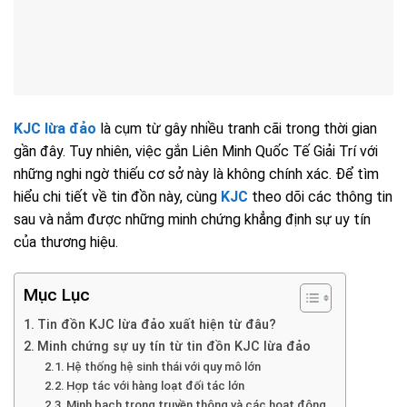
KJC lừa đảo
là cụm từ gây nhiều tranh cãi trong thời gian
gần đây. Tuy nhiên, việc gắn Liên Minh Quốc Tế Giải Trí với
những nghi ngờ thiếu cơ sở này là không chính xác. Để tìm
hiểu chi tiết về tin đồn này, cùng
KJC
theo dõi các thông tin
sau và nắm được những minh chứng khẳng định sự uy tín
của thương hiệu.
Mục Lục
Tin đồn KJC lừa đảo xuất hiện từ đâu?
Minh chứng sự uy tín từ tin đồn KJC lừa đảo
Hệ thống hệ sinh thái với quy mô lớn
Hợp tác với hàng loạt đối tác lớn
Minh bạch trong truyền thông và các hoạt động