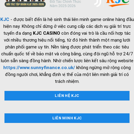
dụng
2026
KJC
- được biết đến là hệ sinh thái liên minh game online hàng đầu
hiện nay. Không chỉ dừng ở việc cung cấp các dịch vụ giải trí trực
tuyến đa dạng
KJC CASINO
còn đóng vai trò là cầu nối hợp tác
với nhiều thương hiệu nổi tiếng, từ đó hình thành một mạng lưới
phân phối game uy tín. Nền tảng được phát triển theo các tiêu
chuẩn quốc tế về bảo mật và công bằng, cùng đội ngũ hỗ trợ 24/7
luôn sẵn sàng đồng hành. Nhờ chiến lược liên kết sâu rộng website
https://www.sunnyfinance.co.uk/
không ngừng mở rộng cộng
đồng người chơi, khẳng định vị thế của một liên minh giải trí có
trách nhiệm.
LIÊN HỆ KJC
LIÊN MINH KJC