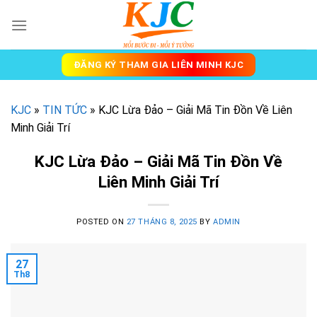
Skip
to
content
ĐĂNG KÝ THAM GIA LIÊN MINH KJC
KJC
»
TIN TỨC
»
KJC Lừa Đảo – Giải Mã Tin Đồn Về Liên
Minh Giải Trí
KJC Lừa Đảo – Giải Mã Tin Đồn Về
Liên Minh Giải Trí
POSTED ON
27 THÁNG 8, 2025
BY
ADMIN
27
Th8