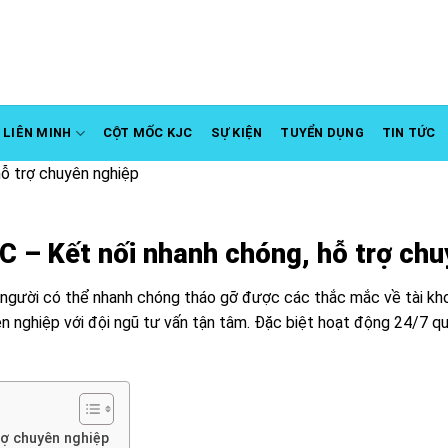
LIÊN MINH
CỘT MỐC KJC
SỰ KIỆN
TUYỂN DỤNG
TIN TỨC
hỗ trợ chuyên nghiệp
C – Kết nối nhanh chóng, hỗ trợ ch
i người có thể nhanh chóng tháo gỡ được các thắc mắc về tài kho
n nghiệp với đội ngũ tư vấn tận tâm. Đặc biệt hoạt động 24/7 q
rợ chuyên nghiệp