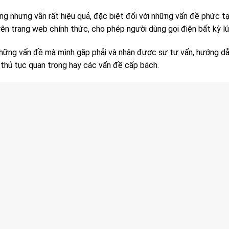
ng nhưng vẫn rất hiệu quả, đặc biệt đối với những vấn đề phức tạ
n trang web chính thức, cho phép người dùng gọi điện bất kỳ lú
 những vấn đề mà mình gặp phải và nhận được sự tư vấn, hướng dẫn
 thủ tục quan trọng hay các vấn đề cấp bách.