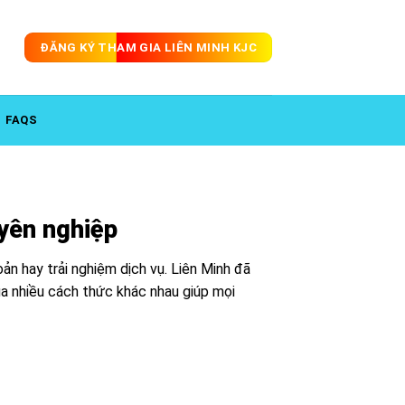
ĐĂNG KÝ THAM GIA LIÊN MINH KJC
FAQS
uyên nghiệp
ản hay trải nghiệm dịch vụ. Liên Minh đã
ua nhiều cách thức khác nhau giúp mọi