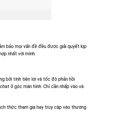
đảm bảo mọi vấn đề đều được giải quyết kịp
hợp nhất với mình.
 bởi tính tiện lợi và tốc độ phản hồi
 chat ở góc màn hình. Chỉ cần nhấp vào và
cách thức tham gia hay truy cập vào thương