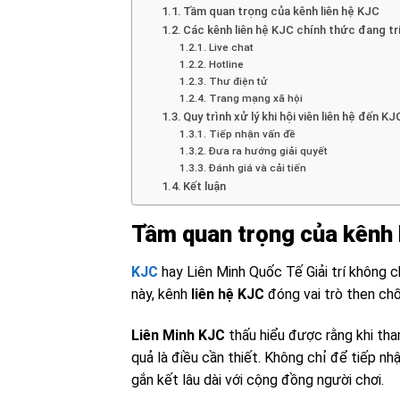
Tầm quan trọng của kênh liên hệ KJC
Các kênh liên hệ KJC chính thức đang tri
Live chat
Hotline
Thư điện tử
Trang mạng xã hội
Quy trình xử lý khi hội viên liên hệ đến KJ
Tiếp nhận vấn đề
Đưa ra hướng giải quyết
Đánh giá và cải tiến
Kết luận
Tầm quan trọng của kênh 
KJC
hay Liên Minh Quốc Tế Giải trí không c
này, kênh
liên hệ KJC
đóng vai trò then chố
Liên Minh KJC
thấu hiểu được rằng khi tha
quả là điều cần thiết. Không chỉ để tiếp n
gắn kết lâu dài với cộng đồng người chơi.