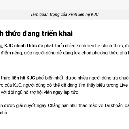
Tầm quan trọng của kênh liên hệ KJC
h thức đang triển khai
g,
KJC chính thức
đã phát triển nhiều kênh liên hệ chính thức, 
 điểm riêng, giúp người dùng dễ dàng lựa chọn phương thức phù 
g thức
liên hệ KJC
phổ biến nhất, được nhiều người dùng ưa chuộng
ức của KJC, người dùng có thể dễ dàng tìm thấy biểu tượng Live
với đội ngũ hỗ trợ hội viên ngay lập tức.
ần được giải quyết ngay. Chẳng hạn như thắc mắc về tài khoản, 
 nhỏ.