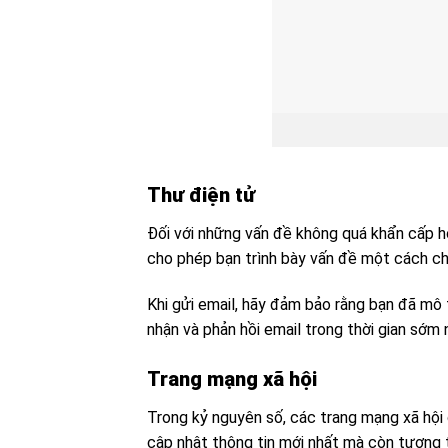
Thư điện tử
Đối với những vấn đề không quá khẩn cấp hoặ
cho phép bạn trình bày vấn đề một cách chi
Khi gửi email, hãy đảm bảo rằng bạn đã mô t
nhận và phản hồi email trong thời gian sớm 
Trang mạng xã hội
Trong kỷ nguyên số, các trang mạng xã hộ
cập nhật thông tin mới nhất mà còn tương t