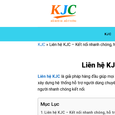
Skip
to
content
KJC
KJC
»
Liên hệ KJC – Kết nối nhanh chóng, 
Liên hệ KJ
Liên hệ KJC
là giải pháp hàng đầu giúp mọ
xây dựng hệ thống hỗ trợ người dùng chuyê
người nhanh chóng kết nối.
Mục Lục
Liên hệ KJC – Kết nối nhanh chóng, hỗ t