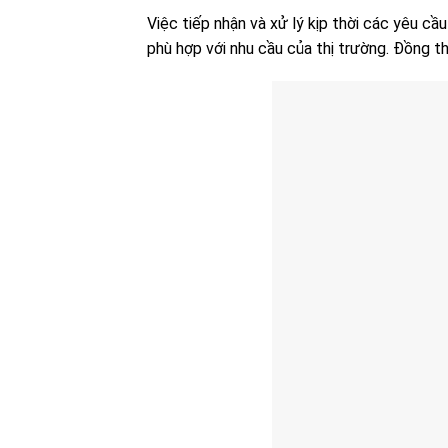
Việc tiếp nhận và xử lý kịp thời các yêu cầ
phù hợp với nhu cầu của thị trường. Đồng 