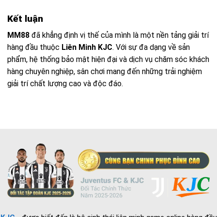
Kết luận
MM88
đã khẳng định vị thế của mình là một nền tảng giải trí
hàng đầu thuộc
Liên Minh KJC
. Với sự đa dạng về sản
phẩm, hệ thống bảo mật hiện đại và dịch vụ chăm sóc khách
hàng chuyên nghiệp, sân chơi mang đến những trải nghiệm
giải trí chất lượng cao và độc đáo.