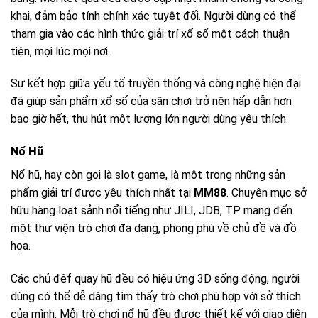
khai, đảm bảo tính chính xác tuyệt đối. Người dùng có thể
tham gia vào các hình thức giải trí xổ số một cách thuận
tiện, mọi lúc mọi nơi.
Sự kết hợp giữa yếu tố truyền thống và công nghệ hiện đại
đã giúp sản phẩm xổ số của sân chơi trở nên hấp dẫn hơn
bao giờ hết, thu hút một lượng lớn người dùng yêu thích.
Nổ Hũ
Nổ hũ, hay còn gọi là slot game, là một trong những sản
phẩm giải trí được yêu thích nhất tại
MM88
.
Chuyên mục sở
hữu hàng loạt sảnh nổi tiếng như JILI, JDB, TP mang đến
một thư viện trò chơi đa dạng, phong phú về chủ đề và đồ
họa.
Các chủ đêf quay hũ đều có hiệu ứng 3D sống động, người
dùng có thể dễ dàng tìm thấy trò chơi phù hợp với sở thích
của mình. Mỗi trò chơi nổ hũ đều được thiết kế với giao diện