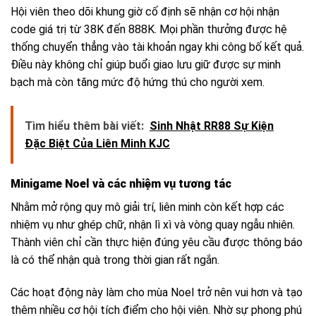
Hội viên theo dõi khung giờ cố định sẽ nhận cơ hội nhận
code giá trị từ 38K đến 888K. Mọi phần thưởng được hệ
thống chuyển thẳng vào tài khoản ngay khi công bố kết quả.
Điều này không chỉ giúp buổi giao lưu giữ được sự minh
bạch mà còn tăng mức độ hứng thú cho người xem.
Tìm hiểu thêm bài viết:
Sinh Nhật RR88 Sự Kiện
Đặc Biệt Của Liên Minh KJC
Minigame Noel và các nhiệm vụ tương tác
Nhằm mở rộng quy mô giải trí, liên minh còn kết hợp các
nhiệm vụ như ghép chữ, nhận lì xì và vòng quay ngẫu nhiên.
Thành viên chỉ cần thực hiện đúng yêu cầu được thông báo
là có thể nhận quà trong thời gian rất ngắn.
Các hoạt động này làm cho mùa Noel trở nên vui hơn và tạo
thêm nhiều cơ hội tích điểm cho hội viên. Nhờ sự phong phú