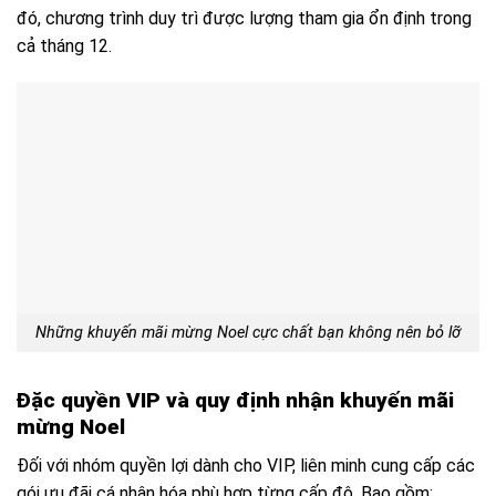
đó, chương trình duy trì được lượng tham gia ổn định trong
cả tháng 12.
Những khuyến mãi mừng Noel cực chất bạn không nên bỏ lỡ
Đặc quyền VIP và quy định nhận khuyến mãi
mừng Noel
Đối với nhóm quyền lợi dành cho VIP, liên minh cung cấp các
gói ưu đãi cá nhân hóa phù hợp từng cấp độ. Bao gồm: