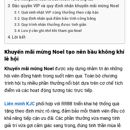
Đặc quyền VIP và quy định nhận khuyến mãi mừng Noel
Quà sinh nhật VIP cùng thưởng theo cấp bậc
Quy định nhận quà đảm bảo tính công bằng
Quy trình nhận thưởng được tinh giản
Lưu ý cần ghi nhớ khi tham gia Noel
Lời kết
Khuyến mãi mừng Noel tạo nên bầu không khí
lễ hội
Khuyến mãi mừng Noel
được xây dựng nhằm tri ân những
hội viên đồng hành trong suốt năm qua. Toàn bộ chương
trình hội tụ nhiều phần thưởng nổi bật dựa trên cơ chế tích
điểm và các hoạt động tương tác trực tiếp.
Liên minh KJC
phối hợp với RR88 triển khai hệ thống quà
tặng theo định mức rõ ràng, đảm bảo mỗi thành viên đều có
khả năng tiếp cận ưu đãi. Các phần thưởng vừa mang tính
giải trí vừa gợi cảm giác sang trọng, đúng tinh thần mùa lễ.