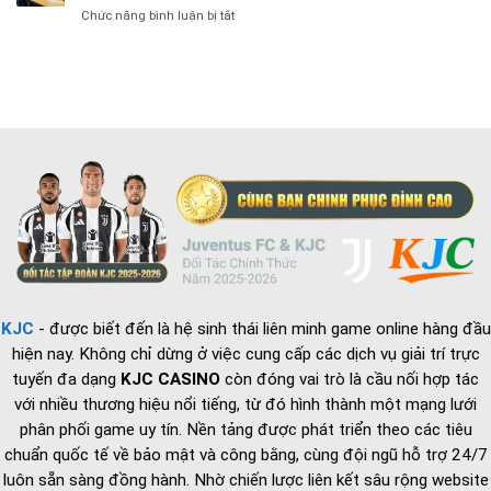
Tin
Lĩnh
Chức năng bình luận bị tắt
ở
Về
Của
Hành
Bộ
Bóng
chính
Phận
Đá
KJC
Chuyên
Quốc
–
Viên
Gia
Trụ
IT
cột
Phần
vận
Cứng
hành
và
chiến
lược
tuyển
dụng
2026
KJC
- được biết đến là hệ sinh thái liên minh game online hàng đầu
hiện nay. Không chỉ dừng ở việc cung cấp các dịch vụ giải trí trực
tuyến đa dạng
KJC CASINO
còn đóng vai trò là cầu nối hợp tác
với nhiều thương hiệu nổi tiếng, từ đó hình thành một mạng lưới
phân phối game uy tín. Nền tảng được phát triển theo các tiêu
chuẩn quốc tế về bảo mật và công bằng, cùng đội ngũ hỗ trợ 24/7
luôn sẵn sàng đồng hành. Nhờ chiến lược liên kết sâu rộng website