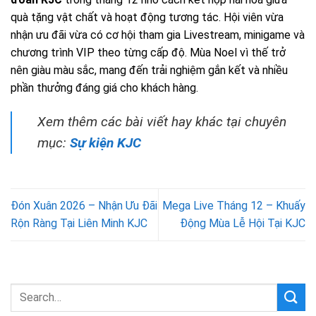
quà tặng vật chất và hoạt động tương tác. Hội viên vừa
nhận ưu đãi vừa có cơ hội tham gia Livestream, minigame và
chương trình VIP theo từng cấp độ. Mùa Noel vì thế trở
nên giàu màu sắc, mang đến trải nghiệm gắn kết và nhiều
phần thưởng đáng giá cho khách hàng.
Xem thêm các bài viết hay khác tại chuyên
mục:
Sự kiện KJC
Đón Xuân 2026 – Nhận Ưu Đãi
Mega Live Tháng 12 – Khuấy
Rộn Ràng Tại Liên Minh KJC
Động Mùa Lễ Hội Tại KJC