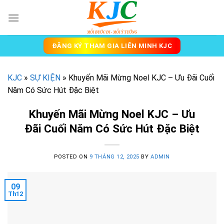
Skip
to
content
ĐĂNG KÝ THAM GIA LIÊN MINH KJC
KJC
»
SỰ KIỆN
»
Khuyến Mãi Mừng Noel KJC – Ưu Đãi Cuối
Năm Có Sức Hút Đặc Biệt
Khuyến Mãi Mừng Noel KJC – Ưu
Đãi Cuối Năm Có Sức Hút Đặc Biệt
POSTED ON
9 THÁNG 12, 2025
BY
ADMIN
09
Th12