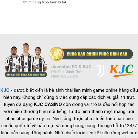
Chức năng bình luận bị tắt
ở
Về
Của
Hành
Bộ
Bóng
chính
Phận
Đá
KJC
Chuyên
Quốc
–
Viên
Gia
Trụ
IT
cột
Phần
vận
Cứng
hành
và
chiến
lược
tuyển
dụng
2026
KJC
- được biết đến là hệ sinh thái liên minh game online hàng đầu
hiện nay. Không chỉ dừng ở việc cung cấp các dịch vụ giải trí trực
tuyến đa dạng
KJC CASINO
còn đóng vai trò là cầu nối hợp tác
với nhiều thương hiệu nổi tiếng, từ đó hình thành một mạng lưới
phân phối game uy tín. Nền tảng được phát triển theo các tiêu
chuẩn quốc tế về bảo mật và công bằng, cùng đội ngũ hỗ trợ 24/7
luôn sẵn sàng đồng hành. Nhờ chiến lược liên kết sâu rộng website