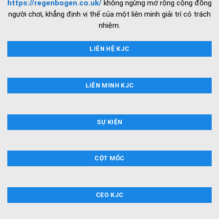
https://regenbogen.co.uk/
không ngừng mở rộng cộng đồng
người chơi, khẳng định vị thế của một liên minh giải trí có trách
nhiệm.
LIÊN HỆ KJC
LIÊN MINH KJC
SỰ KIỆN
CỘT MỐC
CEO KJC