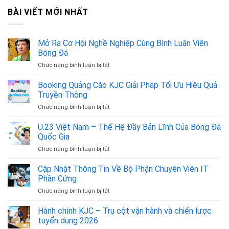
BÀI VIẾT MỚI NHẤT
Mở Ra Cơ Hội Nghề Nghiệp Cùng Bình Luận Viên
Bóng Đá
Chức năng bình luận bị tắt
ở
Mở
Ra
Booking Quảng Cáo KJC Giải Pháp Tối Ưu Hiệu Quả
Cơ
Truyền Thông
Hội
Chức năng bình luận bị tắt
ở
Nghề
Booking
Nghiệp
Quảng
U.23 Việt Nam – Thế Hệ Đầy Bản Lĩnh Của Bóng Đá
Cùng
Cáo
Bình
Quốc Gia
KJC
Luận
Chức năng bình luận bị tắt
ở
Giải
Viên
U.23
Pháp
Bóng
Việt
Cập Nhật Thông Tin Về Bộ Phận Chuyên Viên IT
Tối
Đá
Nam
Ưu
Phần Cứng
–
Hiệu
Chức năng bình luận bị tắt
ở
Thế
Quả
Cập
Hệ
Truyền
Nhật
Hành chính KJC – Trụ cột vận hành và chiến lược
Đầy
Thông
Thông
Bản
tuyển dụng 2026
Tin
Lĩnh