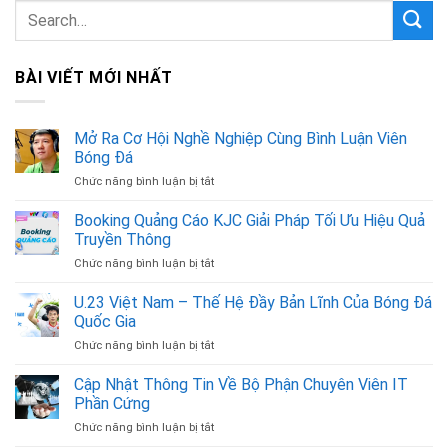
BÀI VIẾT MỚI NHẤT
Mở Ra Cơ Hội Nghề Nghiệp Cùng Bình Luận Viên
Bóng Đá
Chức năng bình luận bị tắt
ở
Mở
Ra
Booking Quảng Cáo KJC Giải Pháp Tối Ưu Hiệu Quả
Cơ
Truyền Thông
Hội
Chức năng bình luận bị tắt
ở
Nghề
Booking
Nghiệp
Quảng
U.23 Việt Nam – Thế Hệ Đầy Bản Lĩnh Của Bóng Đá
Cùng
Cáo
Bình
Quốc Gia
KJC
Luận
Chức năng bình luận bị tắt
ở
Giải
Viên
U.23
Pháp
Bóng
Việt
Cập Nhật Thông Tin Về Bộ Phận Chuyên Viên IT
Tối
Đá
Nam
Ưu
Phần Cứng
–
Hiệu
Chức năng bình luận bị tắt
ở
Thế
Quả
Cập
Hệ