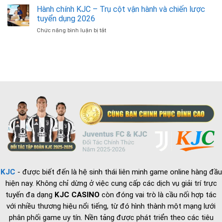
Truyền
Nhật
Hành chính KJC – Trụ cột vận hành và chiến lược
Đầy
Thông
Thông
Bản
tuyển dụng 2026
Tin
Lĩnh
Chức năng bình luận bị tắt
ở
Về
Của
Hành
Bộ
Bóng
chính
Phận
Đá
KJC
Chuyên
Quốc
–
Viên
Gia
Trụ
IT
cột
Phần
vận
Cứng
hành
và
chiến
lược
tuyển
dụng
2026
KJC
- được biết đến là hệ sinh thái liên minh game online hàng đầu
hiện nay. Không chỉ dừng ở việc cung cấp các dịch vụ giải trí trực
tuyến đa dạng
KJC CASINO
còn đóng vai trò là cầu nối hợp tác
với nhiều thương hiệu nổi tiếng, từ đó hình thành một mạng lưới
phân phối game uy tín. Nền tảng được phát triển theo các tiêu