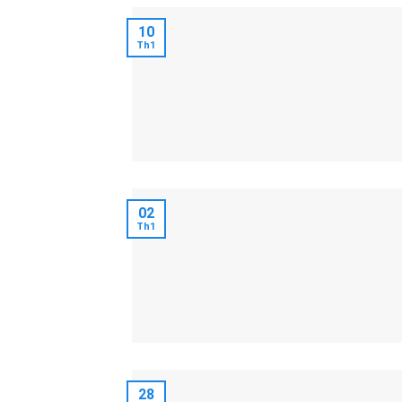
10
Th1
02
Th1
28