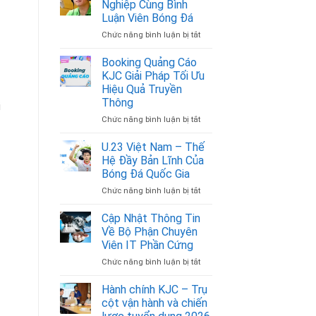
Nghiệp Cùng Bình
Luận Viên Bóng Đá
Chức năng bình luận bị tắt
ở
Mở
Ra
Booking Quảng Cáo
Cơ
KJC Giải Pháp Tối Ưu
Hội
Hiệu Quả Truyền
Nghề
Thông
i
Nghiệp
Cùng
Chức năng bình luận bị tắt
ở
Bình
Booking
Luận
Quảng
U.23 Việt Nam – Thế
Viên
Cáo
Hệ Đầy Bản Lĩnh Của
Bóng
KJC
Bóng Đá Quốc Gia
Đá
Giải
Chức năng bình luận bị tắt
ở
Pháp
U.23
Tối
Việt
Ưu
Cập Nhật Thông Tin
Nam
Hiệu
Về Bộ Phận Chuyên
–
Quả
Viên IT Phần Cứng
Thế
Truyền
Chức năng bình luận bị tắt
ở
Hệ
Thông
Cập
Đầy
Nhật
Bản
Hành chính KJC – Trụ
Thông
Lĩnh
cột vận hành và chiến
Tin
Của