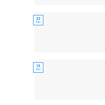
23
Th1
15
Th1