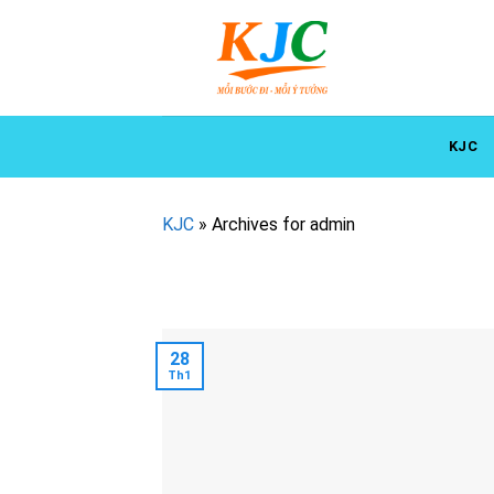
Skip
to
content
KJC
KJC
»
Archives for admin
28
Th1