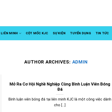
LIÊN MINH
CỘT MỐC KJC
SỰ KIỆN
TUYỂN DỤNG
TIN TỨC
AUTHOR ARCHIVES:
ADMIN
Mở Ra Cơ Hội Nghề Nghiệp Cùng Bình Luận Viên Bóng
Đá
Bình luận viên bóng đá tại liên minh KJC là một công việc dành
cho [...]