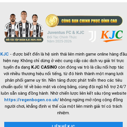
cột
Phần
vận
Cứng
hành
và
chiến
lược
tuyển
dụng
2026
KJC
- được biết đến là hệ sinh thái liên minh game online hàng đầu
hiện nay. Không chỉ dừng ở việc cung cấp các dịch vụ giải trí trực
tuyến đa dạng
KJC CASINO
còn đóng vai trò là cầu nối hợp tác
với nhiều thương hiệu nổi tiếng, từ đó hình thành một mạng lưới
phân phối game uy tín. Nền tảng được phát triển theo các tiêu
chuẩn quốc tế về bảo mật và công bằng, cùng đội ngũ hỗ trợ 24/7
luôn sẵn sàng đồng hành. Nhờ chiến lược liên kết sâu rộng website
https://regenbogen.co.uk/
không ngừng mở rộng cộng đồng
người chơi, khẳng định vị thế của một liên minh giải trí có trách
nhiệm.
LIÊN HỆ KJC