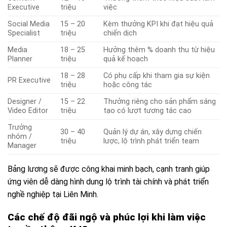
Executive
triệu
việc
Social Media
15 – 20
Kèm thưởng KPI khi đạt hiệu quả
Specialist
triệu
chiến dịch
Media
18 – 25
Hưởng thêm % doanh thu từ hiệu
Planner
triệu
quả kế hoạch
18 – 28
Có phụ cấp khi tham gia sự kiện
PR Executive
triệu
hoặc công tác
Designer /
15 – 22
Thưởng riêng cho sản phẩm sáng
Video Editor
triệu
tạo có lượt tương tác cao
Trưởng
30 – 40
Quản lý dự án, xây dựng chiến
nhóm /
triệu
lược, lộ trình phát triển team
Manager
Bảng lương sẽ được công khai minh bạch, cạnh tranh giúp
ứng viên dễ dàng hình dung lộ trình tài chính và phát triển
nghề nghiệp tại Liên Minh.
Các chế độ đãi ngộ và phúc lợi khi làm việc