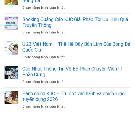
Bóng Đá
Chức năng bình luận bị tắt
ở
Mở
Ra
Booking Quảng Cáo KJC Giải Pháp Tối Ưu Hiệu Quả
Cơ
Truyền Thông
Hội
Chức năng bình luận bị tắt
ở
Nghề
Booking
Nghiệp
Quảng
U.23 Việt Nam – Thế Hệ Đầy Bản Lĩnh Của Bóng Đá
Cùng
Cáo
Bình
Quốc Gia
KJC
Luận
Chức năng bình luận bị tắt
ở
Giải
Viên
U.23
Pháp
Bóng
Việt
Cập Nhật Thông Tin Về Bộ Phận Chuyên Viên IT
Tối
Đá
Nam
Ưu
Phần Cứng
–
Hiệu
Chức năng bình luận bị tắt
ở
Thế
Quả
Cập
Hệ
Truyền
Nhật
Hành chính KJC – Trụ cột vận hành và chiến lược
Đầy
Thông
Thông
Bản
tuyển dụng 2026
Tin
Lĩnh
Chức năng bình luận bị tắt
ở
Về
Của
Hành
Bộ
Bóng
chính
Phận
Đá
KJC
Chuyên
Quốc
–
Viên
Gia
Trụ
IT