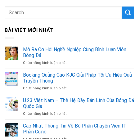
BÀI VIẾT MỚI NHẤT
Mở Ra Cơ Hội Nghề Nghiệp Cùng Bình Luận Viên
Bóng Đá
Chức năng bình luận bị tắt
ở
Mở
Ra
Booking Quảng Cáo KJC Giải Pháp Tối Ưu Hiệu Quả
Cơ
Truyền Thông
Hội
Chức năng bình luận bị tắt
ở
Nghề
Booking
Nghiệp
Quảng
U.23 Việt Nam – Thế Hệ Đầy Bản Lĩnh Của Bóng Đá
Cùng
Cáo
Bình
Quốc Gia
KJC
Luận
Chức năng bình luận bị tắt
ở
Giải
Viên
U.23
Pháp
Bóng
Việt
Cập Nhật Thông Tin Về Bộ Phận Chuyên Viên IT
Tối
Đá
Nam
Ưu
Phần Cứng
–
Hiệu