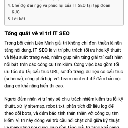
Chế độ đãi ngộ và phúc lợi của IT SEO tại tập đoàn
KJC
Lời kết
Tổng quát về vị trí IT SEO
Trong bối cảnh Liên Minh giải trí không chỉ đơn thuần là nền
tảng nội dung,
IT SEO
là vị trí phụ trách tối ưu hóa kỹ thuật
và hiệu suất trang web, nhằm giúp nền tảng giải trí xuất hiện
nổi bật trên các công cụ tìm kiếm. Công việc bao gồm tối
ưu tốc độ tải, cấu trúc URL, sơ đồ trang, dữ liệu có cấu trúc
(schema), cùng phối hợp với team content để đảm bảo nội
dung có khả năng hiển thị cao.
Người đảm nhận vị trí này sẽ chịu trách nhiệm kiểm tra lỗi kỹ
thuật, xử lý sitemap, robot.txt, phân tích dữ liệu log để
theo dõi bots, và đảm bảo tính thân thiện với công cụ tìm
kiếm. Vị trí này đóng vai trò cầu nối chặt chẽ giữa kỹ thuật
và marketing nội dung, giúp nền tảng giải trí tăng khả năng