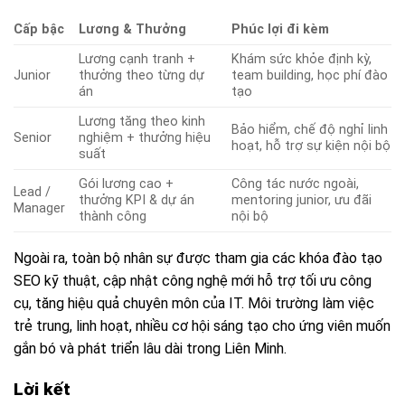
Cấp bậc
Lương & Thưởng
Phúc lợi đi kèm
Lương cạnh tranh +
Khám sức khỏe định kỳ,
Junior
thưởng theo từng dự
team building, học phí đào
án
tạo
Lương tăng theo kinh
Bảo hiểm, chế độ nghỉ linh
Senior
nghiệm + thưởng hiệu
hoạt, hỗ trợ sự kiện nội bộ
suất
Gói lương cao +
Công tác nước ngoài,
Lead /
thưởng KPI & dự án
mentoring junior, ưu đãi
Manager
thành công
nội bộ
Ngoài ra, toàn bộ nhân sự được tham gia các khóa đào tạo
SEO kỹ thuật, cập nhật công nghệ mới hỗ trợ tối ưu công
cụ, tăng hiệu quả chuyên môn của IT. Môi trường làm việc
trẻ trung, linh hoạt, nhiều cơ hội sáng tạo cho ứng viên muốn
gắn bó và phát triển lâu dài trong Liên Minh.
Lời kết