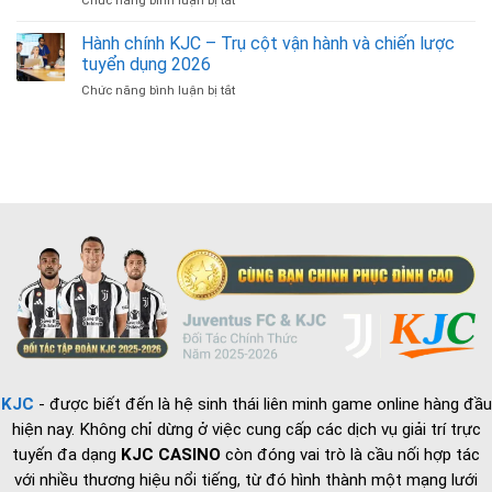
Chức năng bình luận bị tắt
ở
Thế
Quả
Cập
Hệ
Truyền
Nhật
Hành chính KJC – Trụ cột vận hành và chiến lược
Đầy
Thông
Thông
Bản
tuyển dụng 2026
Tin
Lĩnh
Chức năng bình luận bị tắt
ở
Về
Của
Hành
Bộ
Bóng
chính
Phận
Đá
KJC
Chuyên
Quốc
–
Viên
Gia
Trụ
IT
cột
Phần
vận
Cứng
hành
và
chiến
lược
tuyển
dụng
2026
KJC
- được biết đến là hệ sinh thái liên minh game online hàng đầu
hiện nay. Không chỉ dừng ở việc cung cấp các dịch vụ giải trí trực
tuyến đa dạng
KJC CASINO
còn đóng vai trò là cầu nối hợp tác
với nhiều thương hiệu nổi tiếng, từ đó hình thành một mạng lưới