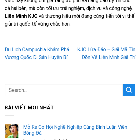
Việc này không chỉ gia tăng độ phủ và nâng cao uy tín cho
cả hai bên, mà còn tối ưu trải nghiệm, dịch vụ và công nghệ.
Liên Minh KJC
và thương hiệu mới đang cùng tiến tới vị thế
giải trí quốc tế vững chắc hơn.
Du Lịch Campuchia Khám Phá
KJC Lừa Đảo – Giải Mã Tin
Vương Quốc Di Sản Huyền Bí
Đồn Về Liên Minh Giải Trí
BÀI VIẾT MỚI NHẤT
Mở Ra Cơ Hội Nghề Nghiệp Cùng Bình Luận Viên
Bóng Đá