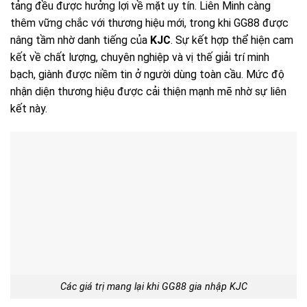
tảng đều được hưởng lợi về mặt uy tín. Liên Minh càng
thêm vững chắc với thương hiệu mới, trong khi GG88 được
nâng tầm nhờ danh tiếng của
KJC
. Sự kết hợp thể hiện cam
kết về chất lượng, chuyên nghiệp và vị thế giải trí minh
bạch, giành được niềm tin ở người dùng toàn cầu. Mức độ
nhận diện thương hiệu được cải thiện mạnh mẽ nhờ sự liên
kết này.
Các giá trị mang lại khi GG88 gia nhập KJC