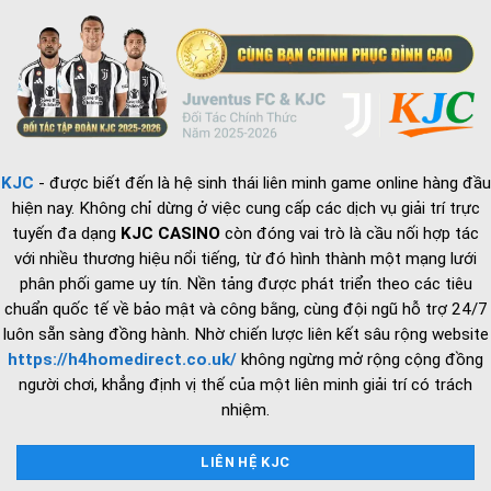
vận
Cứng
hành
và
chiến
lược
tuyển
dụng
2026
KJC
- được biết đến là hệ sinh thái liên minh game online hàng đầu
hiện nay. Không chỉ dừng ở việc cung cấp các dịch vụ giải trí trực
tuyến đa dạng
KJC CASINO
còn đóng vai trò là cầu nối hợp tác
với nhiều thương hiệu nổi tiếng, từ đó hình thành một mạng lưới
phân phối game uy tín. Nền tảng được phát triển theo các tiêu
chuẩn quốc tế về bảo mật và công bằng, cùng đội ngũ hỗ trợ 24/7
luôn sẵn sàng đồng hành. Nhờ chiến lược liên kết sâu rộng website
https://h4homedirect.co.uk/
không ngừng mở rộng cộng đồng
người chơi, khẳng định vị thế của một liên minh giải trí có trách
nhiệm.
LIÊN HỆ KJC