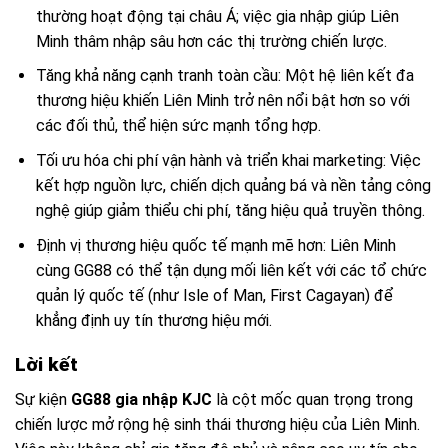
thường hoạt động tại châu Á; việc gia nhập giúp Liên
Minh thâm nhập sâu hơn các thị trường chiến lược.
Tăng khả năng cạnh tranh toàn cầu: Một hệ liên kết đa
thương hiệu khiến Liên Minh trở nên nổi bật hơn so với
các đối thủ, thể hiện sức mạnh tổng hợp.
Tối ưu hóa chi phí vận hành và triển khai marketing: Việc
kết hợp nguồn lực, chiến dịch quảng bá và nền tảng công
nghệ giúp giảm thiểu chi phí, tăng hiệu quả truyền thông.
Định vị thương hiệu quốc tế mạnh mẽ hơn: Liên Minh
cùng GG88 có thể tận dụng mối liên kết với các tổ chức
quản lý quốc tế (như Isle of Man, First Cagayan) để
khẳng định uy tín thương hiệu mới.
Lời kết
Sự kiện
GG88 gia nhập KJC
là cột mốc quan trọng trong
chiến lược mở rộng hệ sinh thái thương hiệu của Liên Minh.