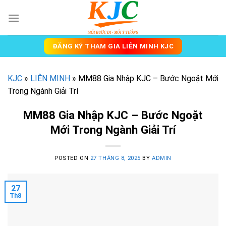
Skip
to
content
ĐĂNG KÝ THAM GIA LIÊN MINH KJC
KJC
»
LIÊN MINH
»
MM88 Gia Nhập KJC – Bước Ngoặt Mới
Trong Ngành Giải Trí
MM88 Gia Nhập KJC – Bước Ngoặt
Mới Trong Ngành Giải Trí
POSTED ON
27 THÁNG 8, 2025
BY
ADMIN
27
Th8