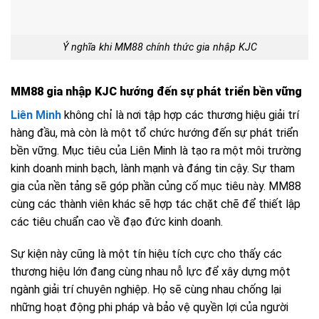
Ý nghĩa khi MM88 chính thức gia nhập KJC
MM88 gia nhập KJC hướng đến sự phát triển bền vững
Liên Minh
không chỉ là nơi tập hợp các thương hiệu giải trí
hàng đầu, mà còn là một tổ chức hướng đến sự phát triển
bền vững. Mục tiêu của Liên Minh là tạo ra một môi trường
kinh doanh minh bạch, lành mạnh và đáng tin cậy. Sự tham
gia của nền tảng sẽ góp phần củng cố mục tiêu này. MM88
cùng các thành viên khác sẽ hợp tác chặt chẽ để thiết lập
các tiêu chuẩn cao về đạo đức kinh doanh.
Sự kiện này cũng là một tín hiệu tích cực cho thấy các
thương hiệu lớn đang cùng nhau nỗ lực để xây dựng một
ngành giải trí chuyên nghiệp. Họ sẽ cùng nhau chống lại
những hoạt động phi pháp và bảo vệ quyền lợi của người