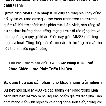
cạnh tranh
Quyết định
MM88
gia nhập KJC
giúp thương hiệu này củng
cố uy tín và tăng cường vị thế cạnh tranh trên thị trường
quốc tế. Khi trở thành một phần của Liên Minh, nền tảng sẽ
được thừa hưởng danh tiếng, mạng lưới đối tác rộng lớn và
các nguồn lực quý giá khác. Điều này giúp MM88 mở rộng
phạm vi hoạt động, tiếp cận được các thị trường mới và thu
hút thêm nhiều người dùng.
Tìm hiểu thêm bài viết:
GG88 Gia Nhập KJC - Mở
Rộng Chiến Lược Phát Triển Hai Bên
Đa dạng hoá các sản phẩm cho khách hàng trải nghiệm
Sự kết hợp giữa MM88 và các thành viên khác trong Liên
Minh hứa hẹn sẽ tạo ra những sản phẩm giải trí đột phá. Sân
chơi mang đến kinh nghiệm và công nghệ tiên tiến, trong khi