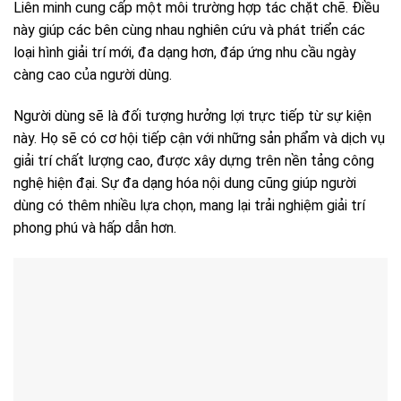
Liên minh cung cấp một môi trường hợp tác chặt chẽ. Điều
này giúp các bên cùng nhau nghiên cứu và phát triển các
loại hình giải trí mới, đa dạng hơn, đáp ứng nhu cầu ngày
càng cao của người dùng.
Người dùng sẽ là đối tượng hưởng lợi trực tiếp từ sự kiện
này. Họ sẽ có cơ hội tiếp cận với những sản phẩm và dịch vụ
giải trí chất lượng cao, được xây dựng trên nền tảng công
nghệ hiện đại. Sự đa dạng hóa nội dung cũng giúp người
dùng có thêm nhiều lựa chọn, mang lại trải nghiệm giải trí
phong phú và hấp dẫn hơn.