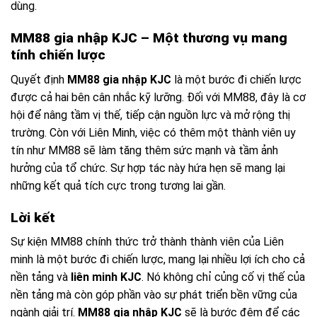
dùng.
MM88 gia nhập KJC – Một thương vụ mang
tính chiến lược
Quyết định
MM88 gia nhập KJC
là một bước đi chiến lược
được cả hai bên cân nhắc kỹ lưỡng. Đối với MM88, đây là cơ
hội để nâng tầm vị thế, tiếp cận nguồn lực và mở rộng thị
trường. Còn với Liên Minh, việc có thêm một thành viên uy
tín như MM88 sẽ làm tăng thêm sức mạnh và tầm ảnh
hưởng của tổ chức. Sự hợp tác này hứa hẹn sẽ mang lại
những kết quả tích cực trong tương lai gần.
Lời kết
Sự kiện MM88 chính thức trở thành thành viên của Liên
minh là một bước đi chiến lược, mang lại nhiều lợi ích cho cả
nền tảng và
liên minh KJC
. Nó không chỉ củng cố vị thế của
nền tảng mà còn góp phần vào sự phát triển bền vững của
ngành giải trí.
MM88 gia nhập KJC
sẽ là bước đệm để các