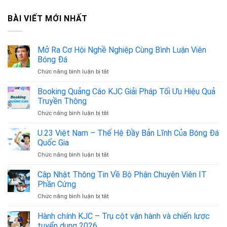
BÀI VIẾT MỚI NHẤT
Mở Ra Cơ Hội Nghề Nghiệp Cùng Bình Luận Viên
Bóng Đá
Chức năng bình luận bị tắt
ở
Mở
Ra
Booking Quảng Cáo KJC Giải Pháp Tối Ưu Hiệu Quả
Cơ
Truyền Thông
Hội
Chức năng bình luận bị tắt
ở
Nghề
Booking
Nghiệp
Quảng
U.23 Việt Nam – Thế Hệ Đầy Bản Lĩnh Của Bóng Đá
Cùng
Cáo
Bình
Quốc Gia
KJC
Luận
Chức năng bình luận bị tắt
ở
Giải
Viên
U.23
Pháp
Bóng
Việt
Cập Nhật Thông Tin Về Bộ Phận Chuyên Viên IT
Tối
Đá
Nam
Ưu
Phần Cứng
–
Hiệu
Chức năng bình luận bị tắt
ở
Thế
Quả
Cập
Hệ
Truyền
Nhật
Hành chính KJC – Trụ cột vận hành và chiến lược
Đầy
Thông
Thông
Bản
tuyển dụng 2026