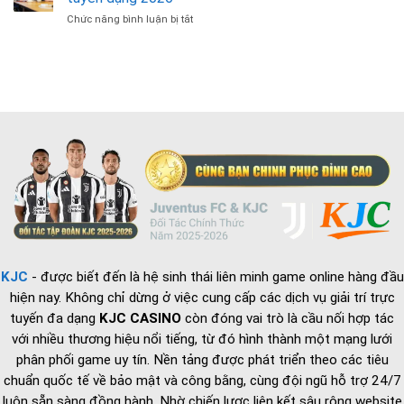
Tin
Lĩnh
Chức năng bình luận bị tắt
ở
Về
Của
Hành
Bộ
Bóng
chính
Phận
Đá
KJC
Chuyên
Quốc
–
Viên
Gia
Trụ
IT
cột
Phần
vận
Cứng
hành
và
chiến
lược
tuyển
dụng
2026
KJC
- được biết đến là hệ sinh thái liên minh game online hàng đầu
hiện nay. Không chỉ dừng ở việc cung cấp các dịch vụ giải trí trực
tuyến đa dạng
KJC CASINO
còn đóng vai trò là cầu nối hợp tác
với nhiều thương hiệu nổi tiếng, từ đó hình thành một mạng lưới
phân phối game uy tín. Nền tảng được phát triển theo các tiêu
chuẩn quốc tế về bảo mật và công bằng, cùng đội ngũ hỗ trợ 24/7
luôn sẵn sàng đồng hành. Nhờ chiến lược liên kết sâu rộng website