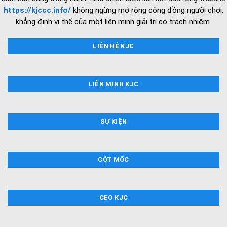
https://kjccc.info/
không ngừng mở rộng cộng đồng người chơi,
khẳng định vị thế của một liên minh giải trí có trách nhiệm.
LIÊN HỆ KJC
LIÊN MINH KJC
SỰ KIỆN
CỘT MỐC
CEO KJC