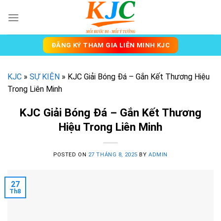
Skip
to
content
ĐĂNG KÝ THAM GIA LIÊN MINH KJC
KJC
»
SỰ KIỆN
»
KJC Giải Bóng Đá – Gắn Kết Thương Hiệu
Trong Liên Minh
KJC Giải Bóng Đá – Gắn Kết Thương
Hiệu Trong Liên Minh
POSTED ON
27 THÁNG 8, 2025
BY
ADMIN
27
Th8