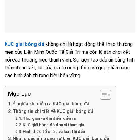
KJC giải bóng đá
không chỉ là hoạt động thể thao thường
niên của Liên Minh Quốc Tế Giải Trí mà còn là sân chơi kết
nối các thương hiệu thành viên. Sự kiện tạo dấu ấn bằng tinh
thần đoàn kết, lan tỏa giá trị cộng đồng và góp phần nâng
cao hình ảnh thương hiệu bền vững.
Mục Lục
Ý nghĩa khi diễn ra KJC giải bóng đá
Thông tin chi tiết về KJC giải bóng đá
Thời gian và địa điểm diễn ra
KJC giải bóng đá đơn vị tham gia
Hình thức tổ chức và luật thi đấu
Những dấu ấn trong sự kiện KJC giải bóng đá