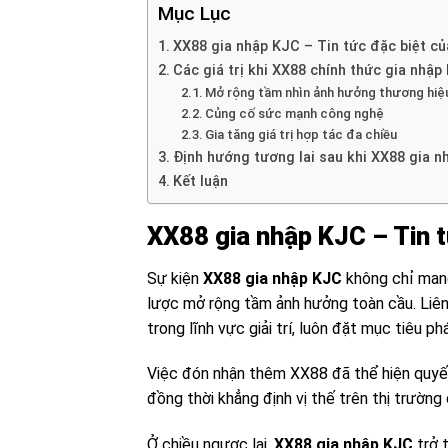
Mục Lục
XX88 gia nhập KJC – Tin tức đặc biệt củ
Các giá trị khi XX88 chính thức gia nhập
Mở rộng tầm nhìn ảnh hưởng thương hiệ
Củng cố sức mạnh công nghệ
Gia tăng giá trị hợp tác đa chiều
Định hướng tương lai sau khi XX88 gia n
Kết luận
XX88 gia nhập KJC – Tin t
Sự kiện
XX88 gia nhập KJC
không chỉ mang
lược mở rộng tầm ảnh hưởng toàn cầu. Liên 
trong lĩnh vực giải trí, luôn đặt mục tiêu ph
Việc đón nhận thêm XX88 đã thể hiện quy
đồng thời khẳng định vị thế trên thị trường
Ở chiều ngược lại,
XX88 gia nhập KJC
trở 