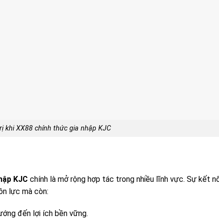
trị khi XX88 chính thức gia nhập KJC
hập KJC
chính là mở rộng hợp tác trong nhiều lĩnh vực. Sự kết nố
ồn lực mà còn:
ướng đến lợi ích bền vững.