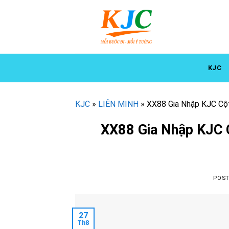
Skip
to
content
KJC
KJC
»
LIÊN MINH
»
XX88 Gia Nhập KJC Cột
XX88 Gia Nhập KJC C
POS
27
Th8