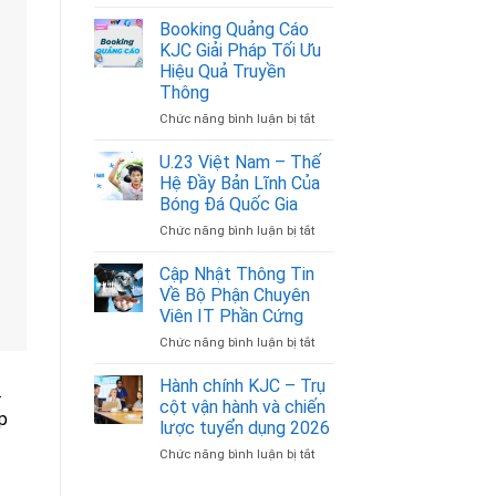
Mở
Ra
Booking Quảng Cáo
Cơ
KJC Giải Pháp Tối Ưu
Hội
Hiệu Quả Truyền
Nghề
Thông
Nghiệp
Cùng
Chức năng bình luận bị tắt
ở
Bình
Booking
Luận
Quảng
U.23 Việt Nam – Thế
Viên
Cáo
Hệ Đầy Bản Lĩnh Của
Bóng
KJC
Bóng Đá Quốc Gia
Đá
Giải
Chức năng bình luận bị tắt
ở
Pháp
U.23
Tối
Việt
Ưu
Cập Nhật Thông Tin
Nam
Hiệu
Về Bộ Phận Chuyên
–
Quả
Viên IT Phần Cứng
Thế
Truyền
Chức năng bình luận bị tắt
ở
Hệ
Thông
Cập
Đầy
Nhật
Bản
Hành chính KJC – Trụ
.
Thông
Lĩnh
cột vận hành và chiến
p
Tin
Của
lược tuyển dụng 2026
Về
Bóng
Chức năng bình luận bị tắt
ở
Bộ
Đá
Hành
Phận
Quốc
chính
Chuyên
Gia