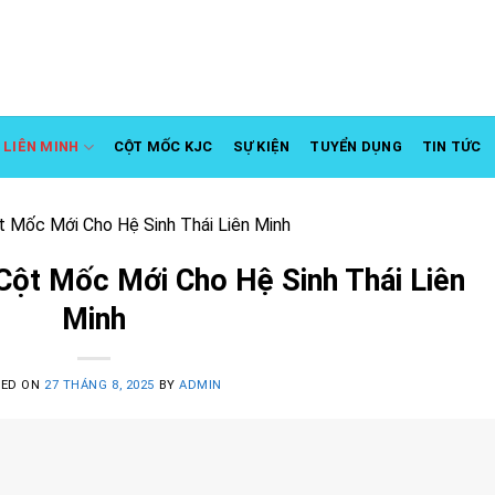
LIÊN MINH
CỘT MỐC KJC
SỰ KIỆN
TUYỂN DỤNG
TIN TỨC
 Mốc Mới Cho Hệ Sinh Thái Liên Minh
ột Mốc Mới Cho Hệ Sinh Thái Liên
Minh
TED ON
27 THÁNG 8, 2025
BY
ADMIN