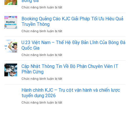
Bóng Đá
Chức năng bình luận bị tắt
ở
Mở
Ra
Booking Quảng Cáo KJC Giải Pháp Tối Ưu Hiệu Quả
Cơ
Truyền Thông
Hội
Chức năng bình luận bị tắt
ở
Nghề
Booking
Nghiệp
Quảng
U.23 Việt Nam – Thế Hệ Đầy Bản Lĩnh Của Bóng Đá
Cùng
Cáo
Bình
Quốc Gia
KJC
Luận
Chức năng bình luận bị tắt
ở
Giải
Viên
U.23
Pháp
Bóng
Việt
Cập Nhật Thông Tin Về Bộ Phận Chuyên Viên IT
Tối
Đá
Nam
Ưu
Phần Cứng
–
Hiệu
Chức năng bình luận bị tắt
ở
Thế
Quả
Cập
Hệ
Truyền
Nhật
Hành chính KJC – Trụ cột vận hành và chiến lược
Đầy
Thông
Thông
Bản
tuyển dụng 2026
Tin
Lĩnh
Chức năng bình luận bị tắt
ở
Về
Của
Hành
Bộ
Bóng
chính
Phận
Đá
KJC
Chuyên
Quốc
–
Viên
Gia
Trụ
IT