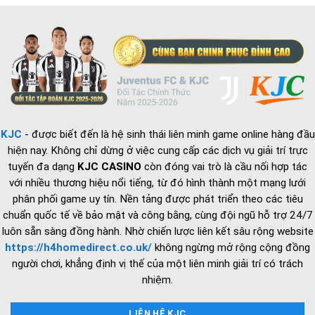
cột
Phần
vận
Cứng
hành
và
chiến
lược
tuyển
dụng
2026
KJC
- được biết đến là hệ sinh thái liên minh game online hàng đầu
hiện nay. Không chỉ dừng ở việc cung cấp các dịch vụ giải trí trực
tuyến đa dạng
KJC CASINO
còn đóng vai trò là cầu nối hợp tác
với nhiều thương hiệu nổi tiếng, từ đó hình thành một mạng lưới
phân phối game uy tín. Nền tảng được phát triển theo các tiêu
chuẩn quốc tế về bảo mật và công bằng, cùng đội ngũ hỗ trợ 24/7
luôn sẵn sàng đồng hành. Nhờ chiến lược liên kết sâu rộng website
https://h4homedirect.co.uk/
không ngừng mở rộng cộng đồng
người chơi, khẳng định vị thế của một liên minh giải trí có trách
nhiệm.
LIÊN HỆ KJC