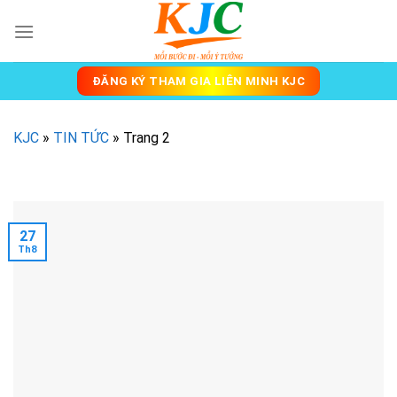
Skip
to
content
ĐĂNG KÝ THAM GIA LIÊN MINH KJC
KJC
»
TIN TỨC
»
Trang 2
27
Th8