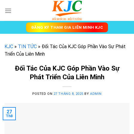
Skip
to
content
ĐĂNG KÝ THAM GIA LIÊN MINH KJC
KJC
»
TIN TỨC
»
Đối Tác Của KJC Góp Phần Vào Sự Phát
Triển Của Liên Minh
Đối Tác Của KJC Góp Phần Vào Sự
Phát Triển Của Liên Minh
POSTED ON
27 THÁNG 8, 2025
BY
ADMIN
27
Th8