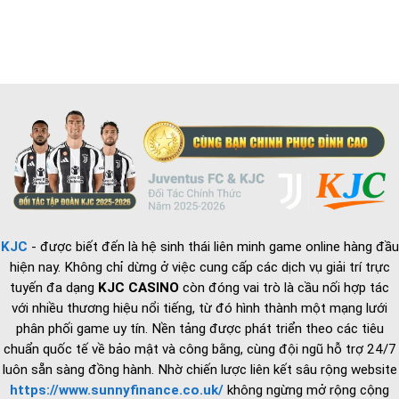
Hành
Bộ
Bóng
chính
Phận
Đá
KJC
Chuyên
Quốc
–
Viên
Gia
Trụ
IT
cột
Phần
vận
Cứng
hành
và
chiến
lược
tuyển
dụng
2026
KJC
- được biết đến là hệ sinh thái liên minh game online hàng đầu
hiện nay. Không chỉ dừng ở việc cung cấp các dịch vụ giải trí trực
tuyến đa dạng
KJC CASINO
còn đóng vai trò là cầu nối hợp tác
với nhiều thương hiệu nổi tiếng, từ đó hình thành một mạng lưới
phân phối game uy tín. Nền tảng được phát triển theo các tiêu
chuẩn quốc tế về bảo mật và công bằng, cùng đội ngũ hỗ trợ 24/7
luôn sẵn sàng đồng hành. Nhờ chiến lược liên kết sâu rộng website
https://www.sunnyfinance.co.uk/
không ngừng mở rộng cộng