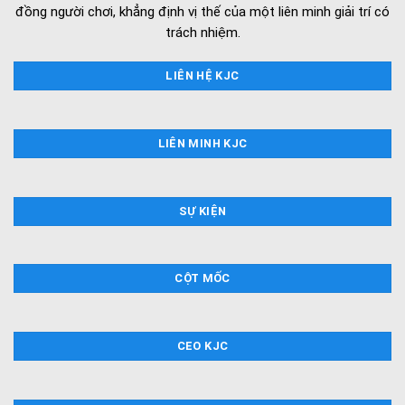
đồng người chơi, khẳng định vị thế của một liên minh giải trí có
trách nhiệm.
LIÊN HỆ KJC
LIÊN MINH KJC
SỰ KIỆN
CỘT MỐC
CEO KJC