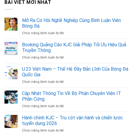
BÀI VIẾT MỚI NHẤT
Mở Ra Cơ Hội Nghề Nghiệp Cùng Bình Luận Viên
Bóng Đá
Chức năng bình luận bị tắt
ở
Mở
Ra
Booking Quảng Cáo KJC Giải Pháp Tối Ưu Hiệu Quả
Cơ
Truyền Thông
Hội
Chức năng bình luận bị tắt
ở
Nghề
Booking
Nghiệp
Quảng
U.23 Việt Nam – Thế Hệ Đầy Bản Lĩnh Của Bóng Đá
Cùng
Cáo
Bình
Quốc Gia
KJC
Luận
Chức năng bình luận bị tắt
ở
Giải
Viên
U.23
Pháp
Bóng
Việt
Cập Nhật Thông Tin Về Bộ Phận Chuyên Viên IT
Tối
Đá
Nam
Ưu
Phần Cứng
–
Hiệu
Chức năng bình luận bị tắt
ở
Thế
Quả
Cập
Hệ
Truyền
Nhật
Hành chính KJC – Trụ cột vận hành và chiến lược
Đầy
Thông
Thông
Bản
tuyển dụng 2026
Tin
Lĩnh
Chức năng bình luận bị tắt
ở
Về
Của