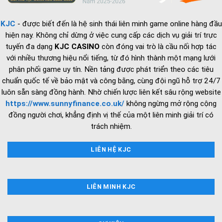
2026
KJC
- được biết đến là hệ sinh thái liên minh game online hàng đầu
hiện nay. Không chỉ dừng ở việc cung cấp các dịch vụ giải trí trực
tuyến đa dạng
KJC CASINO
còn đóng vai trò là cầu nối hợp tác
với nhiều thương hiệu nổi tiếng, từ đó hình thành một mạng lưới
phân phối game uy tín. Nền tảng được phát triển theo các tiêu
chuẩn quốc tế về bảo mật và công bằng, cùng đội ngũ hỗ trợ 24/7
luôn sẵn sàng đồng hành. Nhờ chiến lược liên kết sâu rộng website
https://www.sunnyfinance.co.uk/
không ngừng mở rộng cộng
đồng người chơi, khẳng định vị thế của một liên minh giải trí có
trách nhiệm.
LIÊN HỆ KJC
LIÊN MINH KJC