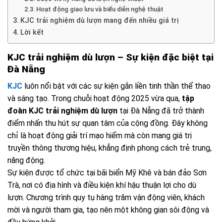
Hoạt động giao lưu và biểu diễn nghệ thuật
KJC trải nghiệm dù lượn mang đến nhiều giá trị
Lời kết
KJC trải nghiệm dù lượn – Sự kiện đặc biệt tại
Đà Nẵng
KJC
luôn nổi bật với các sự kiện gắn liền tinh thần thể thao
và sáng tạo. Trong chuỗi hoạt động 2025 vừa qua,
tập
đoàn
KJC trải nghiệm dù lượn
tại Đà Nẵng đã trở thành
điểm nhấn thu hút sự quan tâm của cộng đồng. Đây không
chỉ là hoạt động giải trí mạo hiểm mà còn mang giá trị
truyền thông thương hiệu, khẳng định phong cách trẻ trung,
năng động.
Sự kiện được tổ chức tại bãi biển Mỹ Khê và bán đảo Sơn
Trà, nơi có địa hình và điều kiện khí hậu thuận lợi cho dù
lượn. Chương trình quy tụ hàng trăm vận động viên, khách
mời và người tham gia, tạo nên một không gian sôi động và