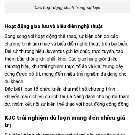
Các hoạt động chính trong sự kiện
Hoạt động giao lưu và biểu diễn nghệ thuật
Song song với hoạt động thể thao, sự kiện còn có các
chương trình âm nhạc và biểu diễn nghệ thuật trên bãi biển.
Đại sứ thương hiệu Juventus gửi lời chúc trực tuyến, tạo
thêm bầu không khí phấn khởi. Các gian hàng giới thiệu
thương hiệu, khu trải nghiệm thực tế ảo và khu trưng bày
cũng được bố trí, mang đến nhiều trải nghiệm đa dạng cho
du khách.
Đặc biệt, ban tổ chức triển khai một số chương trình
khuyến mãi dịch vụ du lịch tại Đà Nẵng dành cho người tham
dự, nhằm kết nối sự kiện thể thao với hoạt động cộng đồng.
KJC trải nghiệm dù lượn mang đến nhiều giá
trị