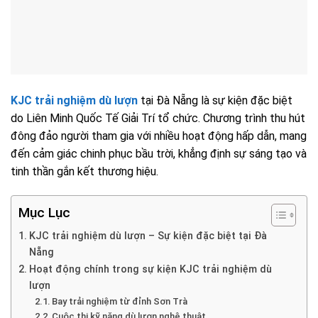
KJC trải nghiệm dù lượn
tại Đà Nẵng là sự kiện đặc biệt
do Liên Minh Quốc Tế Giải Trí tổ chức. Chương trình thu hút
đông đảo người tham gia với nhiều hoạt động hấp dẫn, mang
đến cảm giác chinh phục bầu trời, khẳng định sự sáng tạo và
tinh thần gắn kết thương hiệu.
Mục Lục
KJC trải nghiệm dù lượn – Sự kiện đặc biệt tại Đà
Nẵng
Hoạt động chính trong sự kiện KJC trải nghiệm dù
lượn
Bay trải nghiệm từ đỉnh Sơn Trà
Cuộc thi kỹ năng dù lượn nghệ thuật