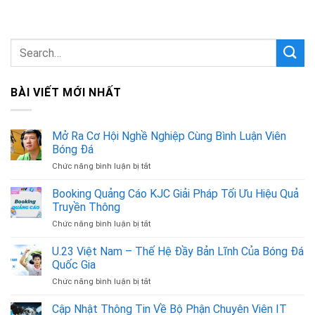
BÀI VIẾT MỚI NHẤT
Mở Ra Cơ Hội Nghề Nghiệp Cùng Bình Luận Viên
Bóng Đá
Chức năng bình luận bị tắt
ở
Mở
Ra
Booking Quảng Cáo KJC Giải Pháp Tối Ưu Hiệu Quả
Cơ
Truyền Thông
Hội
Chức năng bình luận bị tắt
ở
Nghề
Booking
Nghiệp
Quảng
U.23 Việt Nam – Thế Hệ Đầy Bản Lĩnh Của Bóng Đá
Cùng
Cáo
Bình
Quốc Gia
KJC
Luận
Chức năng bình luận bị tắt
ở
Giải
Viên
U.23
Pháp
Bóng
Việt
Cập Nhật Thông Tin Về Bộ Phận Chuyên Viên IT
Tối
Đá