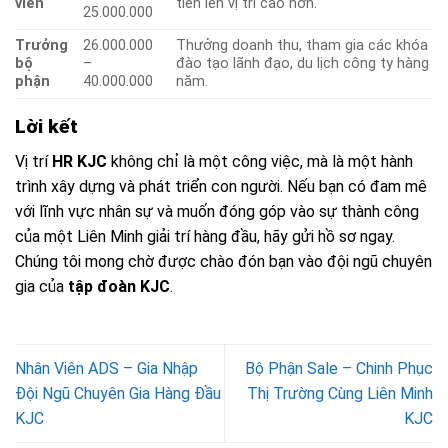
viên
tiến lên vị trí cao hơn.
25.000.000
Trưởng
26.000.000
Thưởng doanh thu, tham gia các khóa
bộ
–
đào tạo lãnh đạo, du lịch công ty hàng
phận
40.000.000
năm.
Lời kết
Vị trí
HR KJC
không chỉ là một công việc, mà là một hành
trình xây dựng và phát triển con người. Nếu bạn có đam mê
với lĩnh vực nhân sự và muốn đóng góp vào sự thành công
của một Liên Minh giải trí hàng đầu, hãy gửi hồ sơ ngay.
Chúng tôi mong chờ được chào đón bạn vào đội ngũ chuyên
gia của
tập đoàn KJC
.
Nhân Viên ADS – Gia Nhập
Bộ Phận Sale – Chinh Phục
Đội Ngũ Chuyên Gia Hàng Đầu
Thị Trường Cùng Liên Minh
KJC
KJC