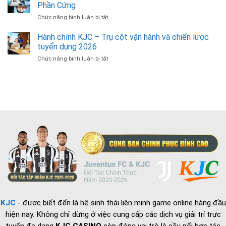
Nam
Ưu
Phần Cứng
–
Hiệu
Chức năng bình luận bị tắt
ở
Thế
Quả
Cập
Hệ
Truyền
Nhật
Hành chính KJC – Trụ cột vận hành và chiến lược
Đầy
Thông
Thông
Bản
tuyển dụng 2026
Tin
Lĩnh
Chức năng bình luận bị tắt
ở
Về
Của
Hành
Bộ
Bóng
chính
Phận
Đá
KJC
Chuyên
Quốc
–
Viên
Gia
Trụ
IT
cột
Phần
vận
Cứng
hành
và
chiến
lược
tuyển
dụng
2026
KJC
- được biết đến là hệ sinh thái liên minh game online hàng đầu
hiện nay. Không chỉ dừng ở việc cung cấp các dịch vụ giải trí trực
tuyến đa dạng
KJC CASINO
còn đóng vai trò là cầu nối hợp tác