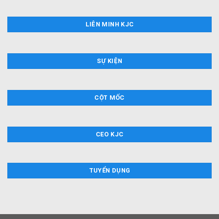
LIÊN MINH KJC
SỰ KIỆN
CỘT MỐC
CEO KJC
TUYỂN DỤNG