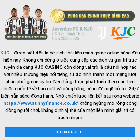
vận
Cứng
hành
và
chiến
lược
tuyển
dụng
2026
KJC
- được biết đến là hệ sinh thái liên minh game online hàng đầu
hiện nay. Không chỉ dừng ở việc cung cấp các dịch vụ giải trí trực
tuyến đa dạng
KJC CASINO
còn đóng vai trò là cầu nối hợp tác
với nhiều thương hiệu nổi tiếng, từ đó hình thành một mạng lưới
phân phối game uy tín. Nền tảng được phát triển theo các tiêu
chuẩn quốc tế về bảo mật và công bằng, cùng đội ngũ hỗ trợ 24/7
luôn sẵn sàng đồng hành. Nhờ chiến lược liên kết sâu rộng website
https://www.sunnyfinance.co.uk/
không ngừng mở rộng cộng
đồng người chơi, khẳng định vị thế của một liên minh giải trí có
trách nhiệm.
LIÊN HỆ KJC