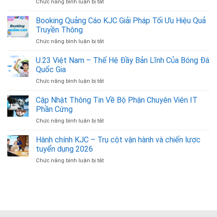
Chức năng bình luận bị tắt
ở
Mở
Ra
Booking Quảng Cáo KJC Giải Pháp Tối Ưu Hiệu Quả
Cơ
Truyền Thông
Hội
Chức năng bình luận bị tắt
ở
Nghề
Booking
Nghiệp
Quảng
U.23 Việt Nam – Thế Hệ Đầy Bản Lĩnh Của Bóng Đá
Cùng
Cáo
Bình
Quốc Gia
KJC
Luận
Chức năng bình luận bị tắt
ở
Giải
Viên
U.23
Pháp
Bóng
Việt
Cập Nhật Thông Tin Về Bộ Phận Chuyên Viên IT
Tối
Đá
Nam
Ưu
Phần Cứng
–
Hiệu
Chức năng bình luận bị tắt
ở
Thế
Quả
Cập
Hệ
Truyền
Nhật
Hành chính KJC – Trụ cột vận hành và chiến lược
Đầy
Thông
Thông
Bản
tuyển dụng 2026
Tin
Lĩnh
Chức năng bình luận bị tắt
ở
Về
Của
Hành
Bộ
Bóng
chính
Phận
Đá
KJC
Chuyên
Quốc
–
Viên
Gia
Trụ
IT
cột
Phần